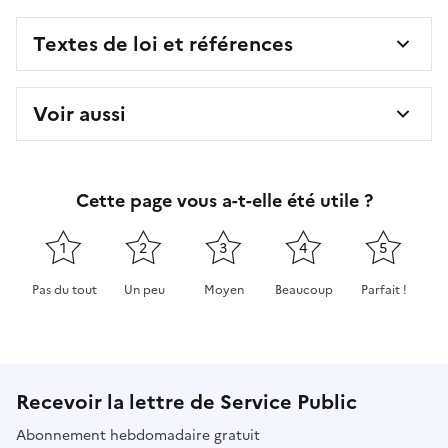
Textes de loi et références
Voir aussi
Cette page vous a-t-elle été utile ?
1
2
3
4
5
Pas du tout
Un peu
Moyen
Beaucoup
Parfait !
Cette page ne pas m'a pas du tout été utile
Cette page m'a été un peu utile
Cette page m'a été moyennement 
Cette page m'a été très 
Cette page m'
Recevoir la lettre de Service Public
Abonnement hebdomadaire gratuit