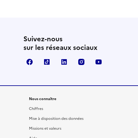
 utile
utile
 été parfaitement utile
Suivez-nous
sur les réseaux sociaux
Facebook
TikTok
LinkedIn
Instagram
YouTube
Nous connaître
Chiffres
Mise à disposition des données
Missions et valeurs