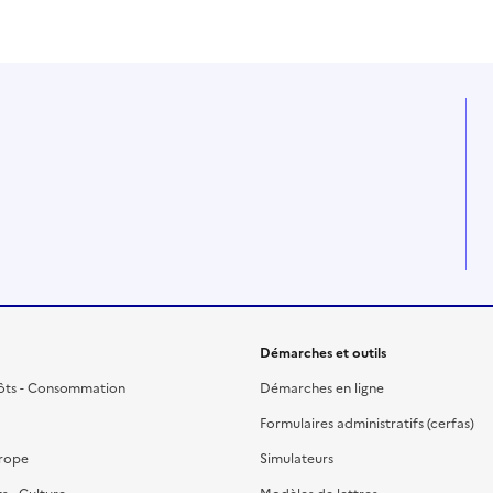
Cette page ne pas m'a pas du tout été utile
Cette page m'a été un peu utile
Cette page m'a été moyennement
Cette page m'a été très 
Cette page m'a
Démarches et outils
ôts - Consommation
Démarches en ligne
Formulaires administratifs (cerfas)
urope
Simulateurs