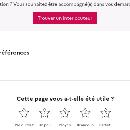
tion ? Vous souhaitez être accompagné(e) dans vos démar
Trouver un interlocuteur
 références
Cette page vous a-t-elle été utile ?
1
2
3
4
5
Pas du tout
Un peu
Moyen
Beaucoup
Parfait !