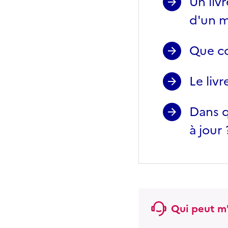
Un liv
d'un m
Que co
Le livr
Dans qu
à jour 
Qui peut m'