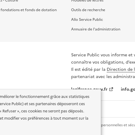
ts - Culture
Modèles de lettres
, fondations et fonds de dotation
Outils de recherche
Allo Service Public
Annuaire de l'administration
Service Public vous informe et 
connaître vos obligations, d’ex
Il est édité par la
Direction de 
partenariat avec les administra
legifrance.gouv.fr
info.go
'améliorer le fonctionnement grâce aux statistiques
 Service Public) et ses partenaires déposeront ces
 « Refuser », ces cookies ne seront pas déposés.
et modifier vos préférences à tout moment sur la
lité des services en ligne
Mentions légales
Données personnelles et sécu