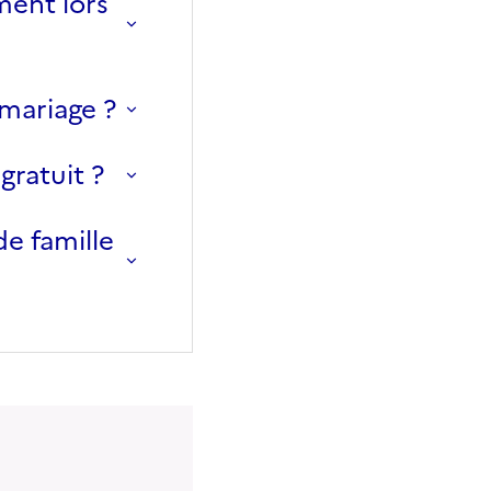
ment lors
 mariage ?
 gratuit ?
de famille