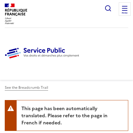
Ouvrir l
RÉPUBLIQUE
FRANÇAISE
MENU
See the Breadcrumb Trail
This page has been automatically
translated. Please refer to the page in
French if needed.