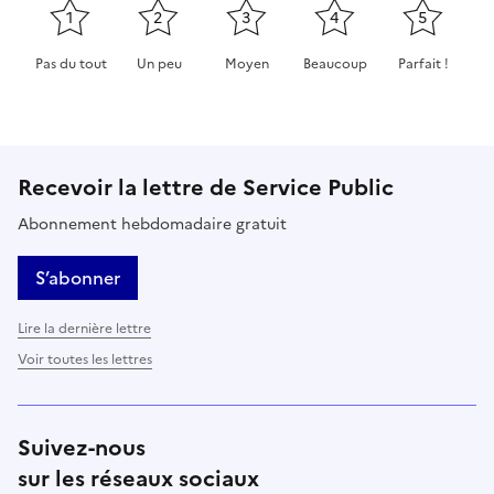
1
2
3
4
5
Pas du tout
Un peu
Moyen
Beaucoup
Parfait !
Cette page ne pas m'a pas du tout été utile
Cette page m'a été un peu utile
Cette page m'a été moyennement 
Cette page m'a été très 
Cette page m'
Recevoir la lettre de Service Public
Abonnement hebdomadaire gratuit
S’abonner
Lire la dernière lettre
Voir toutes les lettres
Suivez-nous
sur les réseaux sociaux