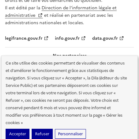
droits et de faire vos démarches du quotidien.
Il est édité par la
Direction de l’information légale et
administrative
et réalisé en partenariat avec les
administrations nationales et locales.
legifrance.gouv.fr
info.gouv.fr
data.gouv.fr
Nos partenaires
Ce site utilise des cookies permettant de visualiser des contenus
et d'améliorer le fonctionnement grâce aux statistiques de
navigation. Si vous cliquez sur « Accepter », la Dila (éditeur du site
Service Public) et ses partenaires déposeront ces cookies sur
votre terminal lors de votre navigation. Si vous cliquez sur «
Plan du site
Accessibilité : totalement conforme
Accessibilité des
Refuser », ces cookies ne seront pas déposés. Votre choix est
services en ligne
Mentions légales
Données personnelles et sécurité
conservé pendant 6 mois et vous pouvez être informé et
modifier vos préférences à tout moment sur la page « Gérer les
Conditions générales d'utilisation
Gestion des cookies
cookies »
Sauf mention contraire, tous les contenus de ce site sont sous
licence
Accepter
Refuser
Personnaliser
etalab-2.0