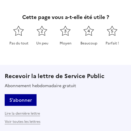
Cette page vous a-t-elle été utile ?
1
2
3
4
5
Pas du tout
Un peu
Moyen
Beaucoup
Parfait !
Cette page ne pas m'a pas du tout été utile
Cette page m'a été un peu utile
Cette page m'a été moyennement 
Cette page m'a été très 
Cette page m'
Recevoir la lettre de Service Public
Abonnement hebdomadaire gratuit
S’abonner
Lire la dernière lettre
Voir toutes les lettres