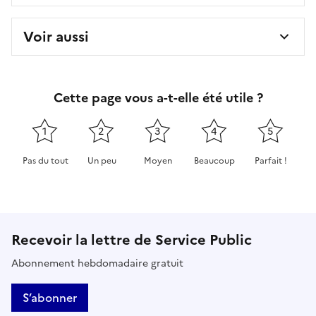
Voir aussi
Cette page vous a-t-elle été utile ?
1
2
3
4
5
Pas du tout
Un peu
Moyen
Beaucoup
Parfait !
Cette page ne pas m'a pas du tout été utile
Cette page m'a été un peu utile
Cette page m'a été moyennement 
Cette page m'a été très 
Cette page m'
Recevoir la lettre de Service Public
Abonnement hebdomadaire gratuit
S’abonner