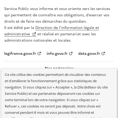
Service Public vous informe et vous oriente vers les services
qui permettent de connaître vos obligations, d’exercer vos
droits et de faire vos démarches du quotidien.
Il est édité par la
Direction de l’information légale et
administrative
et réalisé en partenariat avec les
administrations nationales et locales.
legifrance.gouv.fr
info.gouv.fr
data.gouv.fr
Nos partenaires
Ce site utilise des cookies permettant de visualiser des contenus
et d'améliorer le fonctionnement grâce aux statistiques de
navigation. Si vous cliquez sur « Accepter », la Dila (éditeur du site
Service Public) et ses partenaires déposeront ces cookies sur
votre terminal lors de votre navigation. Si vous cliquez sur «
Plan du site
Accessibilité : totalement conforme
Accessibilité des
Refuser », ces cookies ne seront pas déposés. Votre choix est
services en ligne
Mentions légales
Données personnelles et sécurité
conservé pendant 6 mois et vous pouvez être informé et