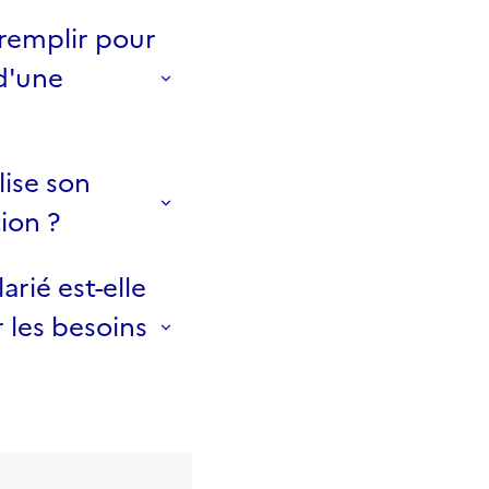
 remplir pour
 d'une
lise son
ion ?
rié est-elle
r les besoins