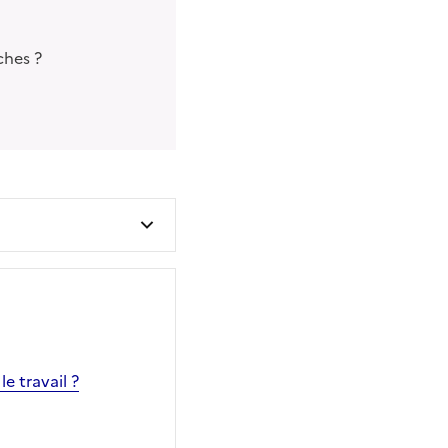
ches ?
e travail ?