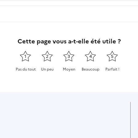
Cette page vous a-t-elle été utile ?
1
2
3
4
5
Pas du tout
Un peu
Moyen
Beaucoup
Parfait !
Cette page ne pas m'a pas du tout été utile
Cette page m'a été un peu utile
Cette page m'a été moyennement
Cette page m'a été très 
Cette page m'a