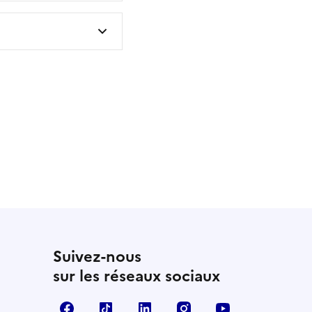
 utile
utile
 été parfaitement utile
Suivez-nous
sur les réseaux sociaux
Facebook
TikTok
LinkedIn
Instagram
YouTube