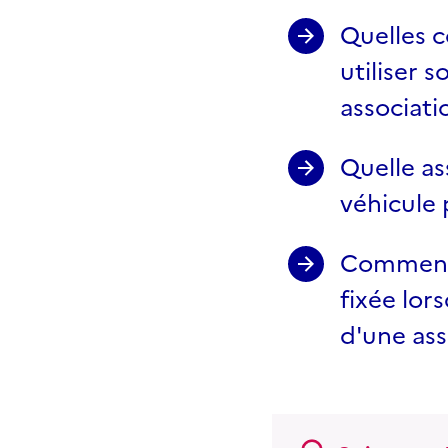
Quelles c
utiliser 
associati
Quelle as
véhicule 
Comment l
fixée lor
d'une ass