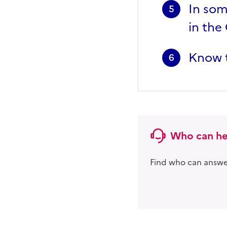
In som
5
in the 
Know t
6
Who can he
Find who can answer