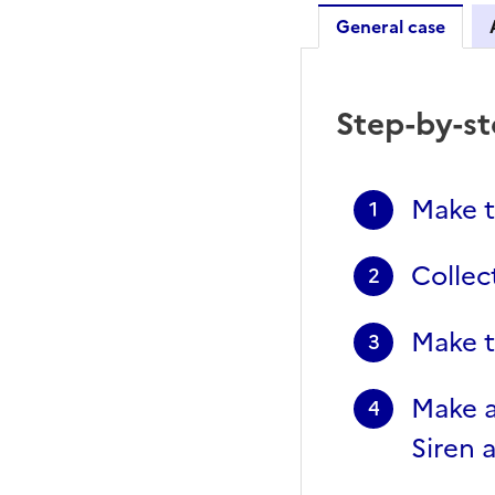
General case
General 
Step-by-s
Make t
1
Collec
2
Make t
3
Make a
4
Siren 