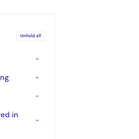
Unfold all
ing
red in