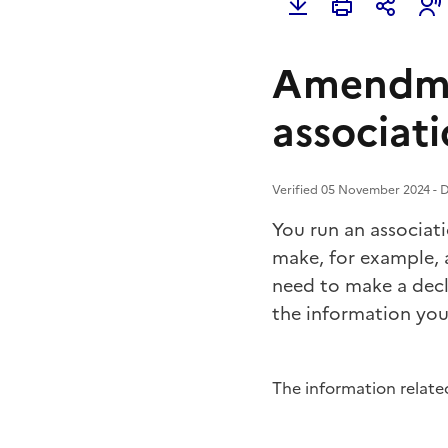
Amendmen
associat
Verified 05 November 2024 - Di
You run an associat
make, for example, 
need to make a decl
the information yo
The information related 