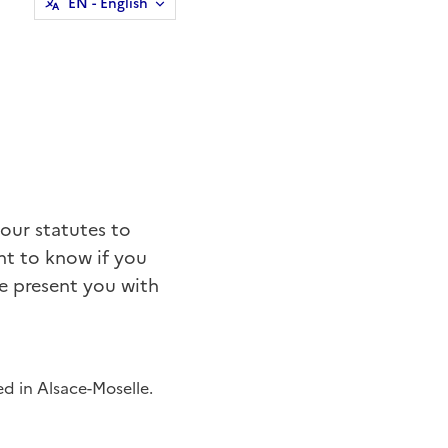
EN
- English
our statutes to
nt to know if you
e present you with
ed in Alsace-Moselle.