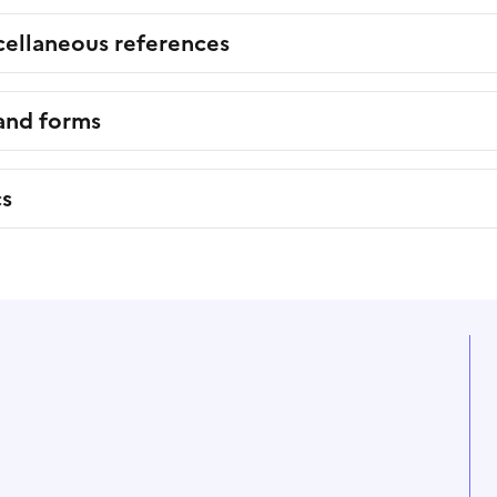
cellaneous references
 and forms
cs