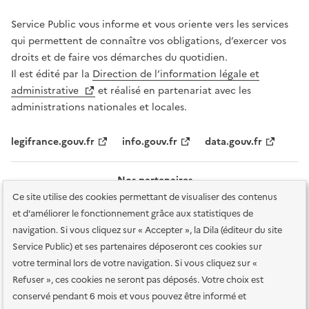
Service Public vous informe et vous oriente vers les services
qui permettent de connaître vos obligations, d’exercer vos
droits et de faire vos démarches du quotidien.
Il est édité par la
Direction de l’information légale et
administrative
et réalisé en partenariat avec les
administrations nationales et locales.
legifrance.gouv.fr
info.gouv.fr
data.gouv.fr
Nos partenaires
Ce site utilise des cookies permettant de visualiser des contenus
et d'améliorer le fonctionnement grâce aux statistiques de
navigation. Si vous cliquez sur « Accepter », la Dila (éditeur du site
Service Public) et ses partenaires déposeront ces cookies sur
votre terminal lors de votre navigation. Si vous cliquez sur «
Plan du site
Accessibilité : totalement conforme
Accessibilité des
Refuser », ces cookies ne seront pas déposés. Votre choix est
services en ligne
Mentions légales
Données personnelles et sécurité
conservé pendant 6 mois et vous pouvez être informé et