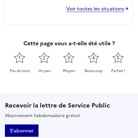
Voir toutes les situations
Cette page vous a-t-elle été utile ?
1
2
3
4
5
Pas du tout
Un peu
Moyen
Beaucoup
Parfait !
Cette page ne pas m'a pas du tout été utile
Cette page m'a été un peu utile
Cette page m'a été moyennement 
Cette page m'a été très 
Cette page m'
Recevoir la lettre de Service Public
Abonnement hebdomadaire gratuit
S’abonner