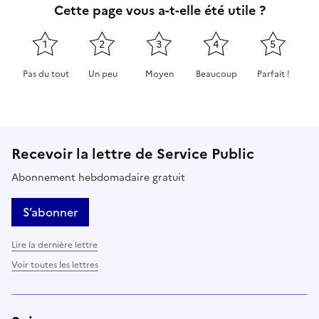
Cette page vous a-t-elle été utile ?
1
2
3
4
5
Pas du tout
Un peu
Moyen
Beaucoup
Parfait !
Cette page ne pas m'a pas du tout été utile
Cette page m'a été un peu utile
Cette page m'a été moyennement 
Cette page m'a été très 
Cette page m'
Recevoir la lettre de Service Public
Abonnement hebdomadaire gratuit
S’abonner
Lire la dernière lettre
Voir toutes les lettres