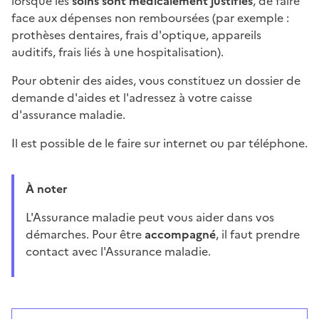
lorsque les
soins sont médicalement justifiés
, de faire
face aux dépenses non remboursées (par exemple :
prothèses dentaires, frais d'optique, appareils
auditifs, frais liés à une hospitalisation).
Pour obtenir des aides, vous constituez un dossier de
demande d'aides et l'adressez à votre caisse
d'assurance maladie.
Il est possible de le faire sur internet ou par téléphone.
À noter
L'Assurance maladie peut vous aider dans vos
démarches. Pour être
accompagné
, il faut prendre
contact avec l'Assurance maladie.
Répondez aux questions successives et les réponses s’
Vous avez choisi
Choisissez votre cas