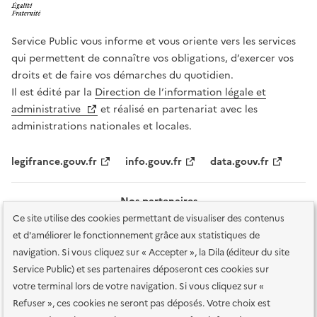
Service Public vous informe et vous oriente vers les services
qui permettent de connaître vos obligations, d’exercer vos
droits et de faire vos démarches du quotidien.
Il est édité par la
Direction de l’information légale et
administrative
et réalisé en partenariat avec les
administrations nationales et locales.
legifrance.gouv.fr
info.gouv.fr
data.gouv.fr
Nos partenaires
Ce site utilise des cookies permettant de visualiser des contenus
et d'améliorer le fonctionnement grâce aux statistiques de
navigation. Si vous cliquez sur « Accepter », la Dila (éditeur du site
Service Public) et ses partenaires déposeront ces cookies sur
votre terminal lors de votre navigation. Si vous cliquez sur «
Plan du site
Accessibilité : totalement conforme
Accessibilité des
Refuser », ces cookies ne seront pas déposés. Votre choix est
services en ligne
Mentions légales
Données personnelles et sécurité