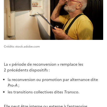
Image 1
Crédits: stock.adobe.com
La « période de reconversion » remplace les
2 précédents dispositifs :
la reconversion ou promotion par alternance dite
Pro-A
;
les transitions collectives dites
Transco
.
Elle peut être interne ou externe à l’entreprise.