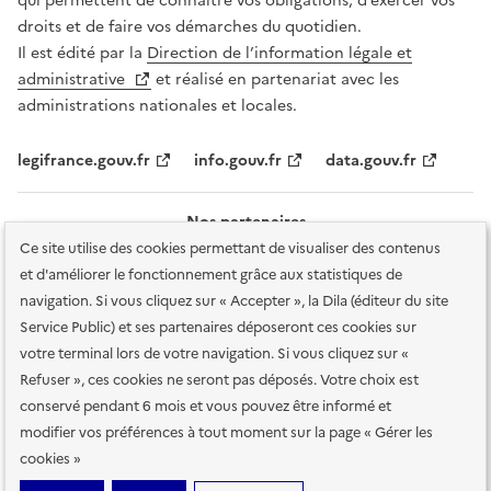
qui permettent de connaître vos obligations, d’exercer vos
droits et de faire vos démarches du quotidien.
Il est édité par la
Direction de l’information légale et
administrative
et réalisé en partenariat avec les
administrations nationales et locales.
legifrance.gouv.fr
info.gouv.fr
data.gouv.fr
Nos partenaires
Ce site utilise des cookies permettant de visualiser des contenus
et d'améliorer le fonctionnement grâce aux statistiques de
navigation. Si vous cliquez sur « Accepter », la Dila (éditeur du site
Service Public) et ses partenaires déposeront ces cookies sur
votre terminal lors de votre navigation. Si vous cliquez sur «
Plan du site
Accessibilité : totalement conforme
Accessibilité des
Refuser », ces cookies ne seront pas déposés. Votre choix est
services en ligne
Mentions légales
Données personnelles et sécurité
conservé pendant 6 mois et vous pouvez être informé et
modifier vos préférences à tout moment sur la page « Gérer les
Conditions générales d'utilisation
Gestion des cookies
cookies »
Sauf mention contraire, tous les contenus de ce site sont sous
licence