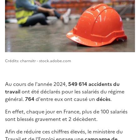
Image 1
Crédits: charnsitr - stock.adobe.com
Au cours de l'année 2024,
549 614 accidents du
travail
ont été déclarés pour les salariés du régime
général.
764
d'entre eux ont causé un
décès
.
En effet, chaque jour en France, plus de 100 salariés
sont blessés gravement et 2 décèdent.
Afin de réduire ces chiffres élevés, le ministère du
Travail et de l’Emploi engage une
campagne de