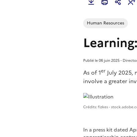
Human Resources
Learning:
Publié le 06 juin 2025 - Direct
er
As of 1
July 2025, 
involve a greater i
Image 1
Crédits: fizkes - stock.adobe.
In a press kit dated Ap