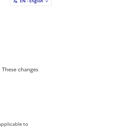
EN
- English
. These changes
applicable to