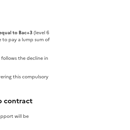
 equal to Bac+3
(level 6
ve to pay a lump sum of
 follows the decline in
vering this compulsory
p contract
upport will be