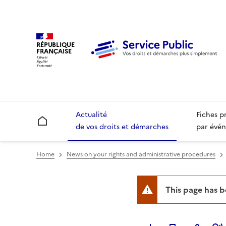
RÉPUBLIQUE
FRANÇAISE
Actualité
Fiches p
Accueil
de vos droits et démarches
par évén
Home
News on your rights and administrative procedures
This page has 