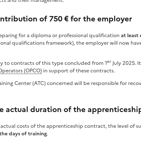
cts and their management.
tribution of 750 € for the employer
eparing for a diploma or professional qualification
at least
sional qualifications framework), the employer will now ha
er
ly to contracts of this type concluded from 1
July 2025. It
 Operators (OPCO)
in support of these contracts.
ining Center (ATC) concerned will be responsible for reco
e actual duration of the apprenticeshi
 actual costs of the apprenticeship contract, the level of s
the days of training
.