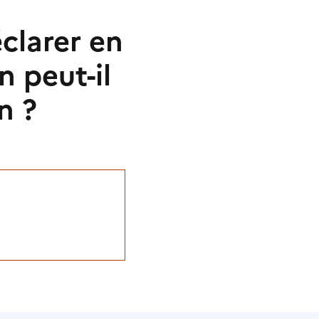
clarer en
 peut-il
n ?