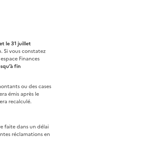
et le 31 juillet
. Si vous constatez
e espace Finances
usqu’à fin
montants ou des cases
era émis après le
era recalculé.
e faite dans un délai
entes réclamations en