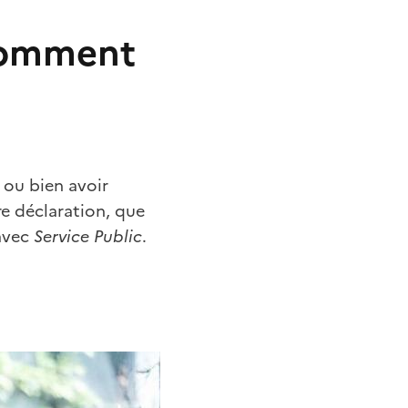
 comment
 ou bien avoir
re déclaration, que
 avec
Service Public
.