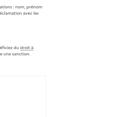
mations : nom, prénom
réclamation avec les
néficiez du
droit à
ée une sanction.