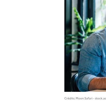
Image 1
Crédits: Moon Safari - stock