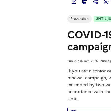
Prevention
UNTIL JU
COVID-19
campaign
Publié le 02 avril 2025 - Mise 
If you are a senior 
renewal campaign, w
extended by two week
accordance with the
time.