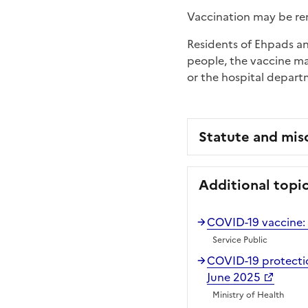
Vaccination may be ren
Residents of Ehpads and
people, the vaccine may
or the hospital depart
Statute and mis
Additional topi
COVID-19 vaccine: 
Service Public
COVID-19 protectio
June 2025
Ministry of Health