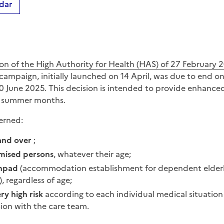
dar
on of the High Authority for Health (HAS) of 27 February 
ampaign, initially launched on 14 April, was due to end on
0 June 2025. This decision is intended to provide enhance
he summer months.
erned:
and over
;
ised persons
, whatever their age;
hpad
(accommodation establishment for dependent elderl
, regardless of age;
ry high risk
according to each individual medical situation 
ion with the care team.