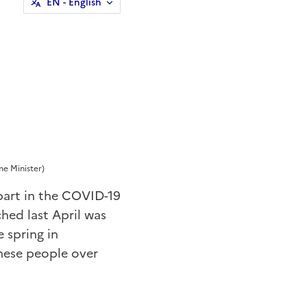
EN
- English
me Minister)
 part in the COVID-19
hed last April was
 spring in
hese people over