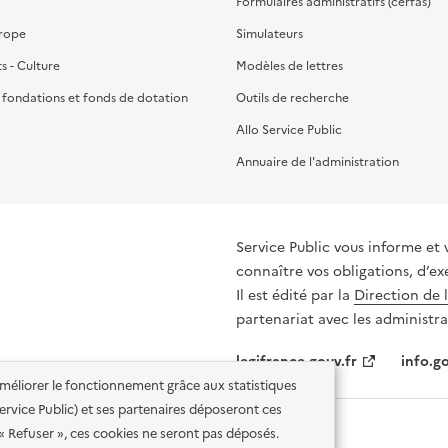
Formulaires administratifs (cerfas)
urope
Simulateurs
ts - Culture
Modèles de lettres
, fondations et fonds de dotation
Outils de recherche
Allo Service Public
Annuaire de l'administration
Service Public vous informe et 
connaître vos obligations, d’ex
Il est édité par la
Direction de 
partenariat avec les administra
legifrance.gouv.fr
info.go
'améliorer le fonctionnement grâce aux statistiques
 Service Public) et ses partenaires déposeront ces
 « Refuser », ces cookies ne seront pas déposés.