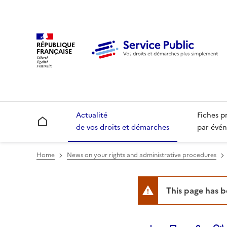
RÉPUBLIQUE
FRANÇAISE
Actualité
Fiches p
Accueil
de vos droits et démarches
par évén
Home
News on your rights and administrative procedures
This page has 