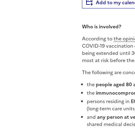
Add to my calen
Who is involved?
According to
the opini
COVID-19 vaccination c
being extended until 3
most at risk before t
The following are conc
the
people aged 80 
the
immunocomprom
persons residing in
E
(long-term care units)
and
any person at ve
shared medical decis