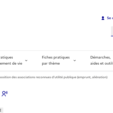
Se 
R
ratiques
Fiches pratiques
Démarches,
ement de vie
par thème
aides et outil
position des associations reconnues d'utilité publique (emprunt, aliénation)
s
E