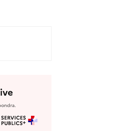
ive
pondra.