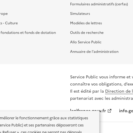
Formulaires administratifs (cerfas)
urope
Simulateurs
ts - Culture
Modèles de lettres
, fondations et fonds de dotation
Outils de recherche
Allo Service Public
Annuaire de l'administration
Service Public vous informe et 
connaître vos obligations, d’ex
Il est édité par la
Direction de 
partenariat avec les administra
legifrance.gouv.fr
info.go
'améliorer le fonctionnement grâce aux statistiques
 Service Public) et ses partenaires déposeront ces
 « Refuser », ces cookies ne seront pas déposés.