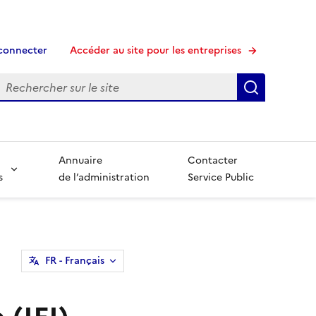
connecter
Accéder au site pour les entreprises
echerche
Recherche
Annuaire
Contacter
s
de l’administration
Service Public
FR
- Français