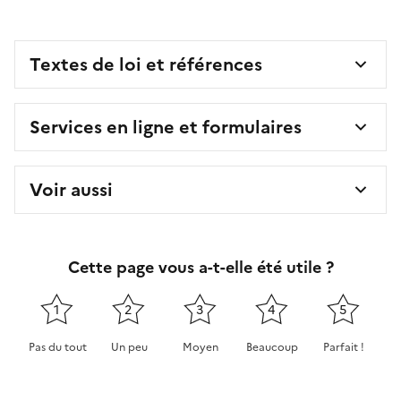
Textes de loi et références
Services en ligne et formulaires
Voir aussi
Cette page vous a-t-elle été utile ?
1
2
3
4
5
Pas du tout
Un peu
Moyen
Beaucoup
Parfait !
Cette page ne pas m'a pas du tout été utile
Cette page m'a été un peu utile
Cette page m'a été moyennement 
Cette page m'a été très 
Cette page m'