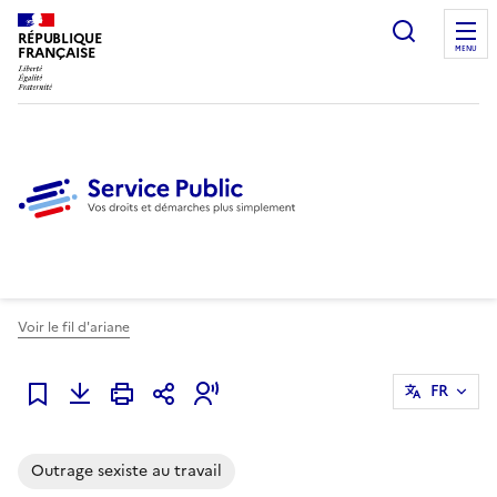
Ouvrir l
RÉPUBLIQUE
FRANÇAISE
MENU
Voir le fil d'ariane
FR
Ajouter à mes alertes
Outrage sexiste au travail