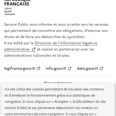
FRANÇAISE
Service Public vous informe et vous oriente vers les services
qui permettent de connaître vos obligations, d’exercer vos
droits et de faire vos démarches du quotidien.
Il est édité par la
Direction de l’information légale et
administrative
et réalisé en partenariat avec les
administrations nationales et locales.
legifrance.gouv.fr
info.gouv.fr
data.gouv.fr
Nos partenaires
Ce site utilise des cookies permettant de visualiser des contenus
et d'améliorer le fonctionnement grâce aux statistiques de
navigation. Si vous cliquez sur « Accepter », la Dila (éditeur du site
Service Public) et ses partenaires déposeront ces cookies sur
votre terminal lors de votre navigation. Si vous cliquez sur «
Plan du site
Accessibilité : totalement conforme
Accessibilité des