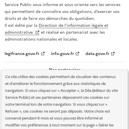
Service Public vous informe et vous oriente vers les services
qui permettent de connaître vos obligations, d’exercer vos
droits et de faire vos démarches du quotidien.
Il est édité par la
Direction de l’information légale et
administrative
et réalisé en partenariat avec les
administrations nationales et locales.
legifrance.gouv.fr
info.gouv.fr
data.gouv.fr
Nos partenaires
Ce site utilise des cookies permettant de visualiser des contenus
et d'améliorer le fonctionnement grâce aux statistiques de
navigation. Si vous cliquez sur « Accepter », la Dila (éditeur du site
Service Public) et ses partenaires déposeront ces cookies sur
votre terminal lors de votre navigation. Si vous cliquez sur «
Plan du site
Accessibilité : totalement conforme
Accessibilité des
Refuser », ces cookies ne seront pas déposés. Votre choix est
services en ligne
Mentions légales
Données personnelles et sécurité
conservé pendant 6 mois et vous pouvez être informé et
modifier vos préférences à tout moment sur la page « Gérer les
Conditions générales d'utilisation
Gestion des cookies