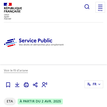
Ouvrir l
RÉPUBLIQUE
FRANÇAISE
MENU
Voir le fil d'ariane
FR
Ajouter à mes alertes
ETA
À PARTIR DU 2 AVR. 2025