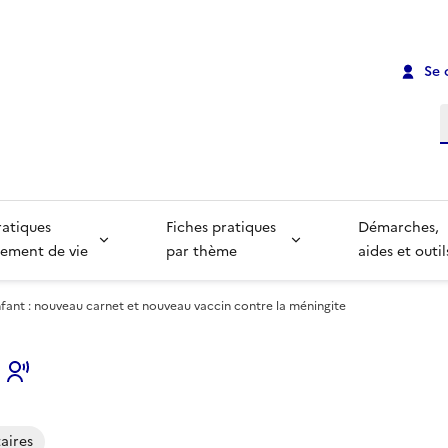
Se 
R
ratiques
Fiches pratiques
Démarches,
ement de vie
par thème
aides et outil
nfant : nouveau carnet et nouveau vaccin contre la méningite
s
aires