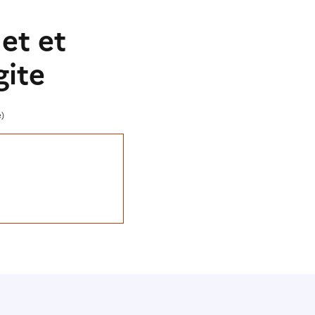
et et
gite
e)