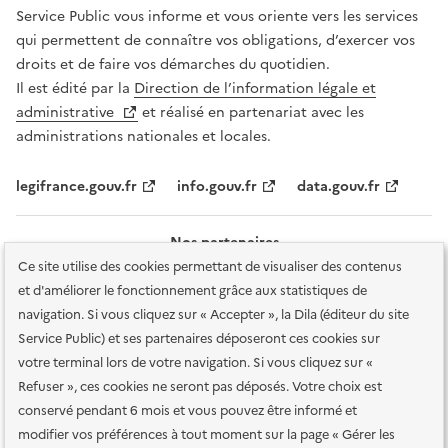
Service Public vous informe et vous oriente vers les services
qui permettent de connaître vos obligations, d’exercer vos
droits et de faire vos démarches du quotidien.
Il est édité par la
Direction de l’information légale et
administrative
et réalisé en partenariat avec les
administrations nationales et locales.
legifrance.gouv.fr
info.gouv.fr
data.gouv.fr
Nos partenaires
Ce site utilise des cookies permettant de visualiser des contenus
et d'améliorer le fonctionnement grâce aux statistiques de
navigation. Si vous cliquez sur « Accepter », la Dila (éditeur du site
Service Public) et ses partenaires déposeront ces cookies sur
votre terminal lors de votre navigation. Si vous cliquez sur «
Plan du site
Accessibilité : totalement conforme
Accessibilité des
Refuser », ces cookies ne seront pas déposés. Votre choix est
services en ligne
Mentions légales
Données personnelles et sécurité
conservé pendant 6 mois et vous pouvez être informé et
modifier vos préférences à tout moment sur la page « Gérer les
Conditions générales d'utilisation
Gestion des cookies