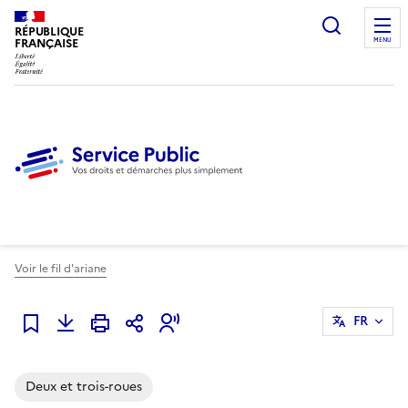
Ouvrir l
RÉPUBLIQUE
FRANÇAISE
MENU
Voir le fil d'ariane
FR
Ajouter à mes alertes
Deux et trois-roues