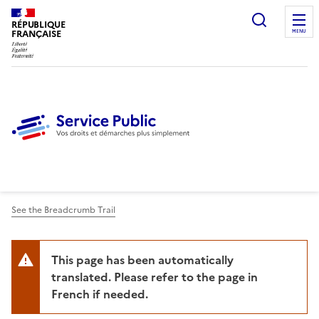
Ouvrir l
RÉPUBLIQUE
FRANÇAISE
MENU
See the Breadcrumb Trail
This page has been automatically
translated. Please refer to the page in
French if needed.