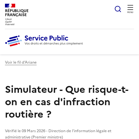
Ouvrir
RÉPUBLIQUE
MENU
FRANÇAISE
Voir le fil d’Ariane
Simulateur - Que risque-t-
on en cas d'infraction
routière ?
Vérifié le 09 Mars 2026 - Direction de l'information légale et
administrative (Premier ministre)