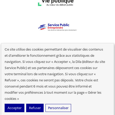
Ce site utilise des cookies permettant de visualiser des contenus
et d'améliorer le fonctionnement grâce aux statistiques de
navigation. Si vous cliquez sur « Accepter », la Dila (éditeur du site
Service Public) et ses partenaires déposeront ces cookies sur
votre terminal lors de votre navigation. Si vous cliquez sur «
Plan du site
Accessibilité : totalement conforme
Accessibilité des
Refuser », ces cookies ne seront pas déposés. Votre choix est
services en ligne
Mentions légales
Données personnelles et sécurité
conservé pendant 6 mois et vous pouvez être informé et
Conditions générales d'utilisation
Gestion des cookies
modifier vos préférences à tout moment sur la page « Gérer les
cookies »
Sauf mention contraire, tous les contenus de ce site sont sous
licence
Accepter
Refuser
Personnaliser
etalab-2.0