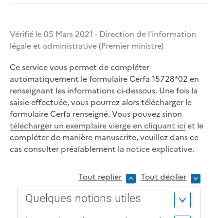
u
l
Vérifié le 05 Mars 2021 - Direction de l'information
a
légale et administrative (Premier ministre)
t
Ce service vous permet de compléter
e
automatiquement le formulaire Cerfa 15728*02 en
u
renseignant les informations ci-dessous. Une fois la
r
saisie effectuée, vous pourrez alors télécharger le
formulaire Cerfa renseigné. Vous pouvez sinon
P
télécharger un exemplaire vierge en cliquant ici
et le
a
compléter de manière manuscrite, veuillez dans ce
r
cas consulter préalablement la
notice explicative
.
t
i
Tout replier
Tout déplier
c
Quelques notions utiles
u