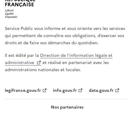
c
FRANÇAISE
h
a
m
Service Public vous informe et vous oriente vers les services
p
qui permettent de connaître vos obligations, d’exercer vos
d
droits et de faire vos démarches du quotidien.
e
s
Il est édité par la
Direction de l’information légale et
a
administrative
et réalisé en partenariat avec les
i
administrations nationales et locales.
s
i
e
legifrance.gouv.fr
info.gouv.fr
data.gouv.fr
Nos partenaires