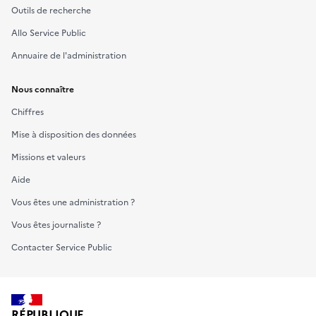
Outils de recherche
r
d
Allo Service Public
e
Annuaire de l'administration
d
a
Nous connaître
t
Chiffres
e
à
Mise à disposition des données
d
Missions et valeurs
r
Aide
o
i
Vous êtes une administration ?
t
Vous êtes journaliste ?
e
Contacter Service Public
d
e
c
e
RÉPUBLIQUE