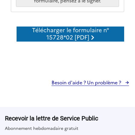
formulaire, pensez à le signer.
a
d
a
t
Télécharger le formulaire n°
e
15728*02 [PDF]
s
o
u
s
l
a
Besoin d'aide ? Un problème ?
f
o
r
m
e
Recevoir la lettre de Service Public
J
Abonnement hebdomadaire gratuit
J