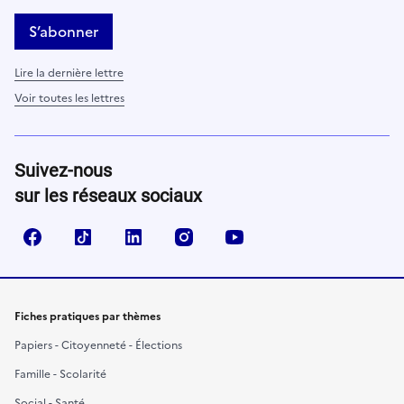
/
M
S’abonner
M
/
Lire la dernière lettre
A
Voir toutes les lettres
A
A
A
Suivez-nous
o
sur les réseaux sociaux
u
t
Facebook
TikTok
LinkedIn
Instagram
YouTube
a
b
u
l
Fiches pratiques par thèmes
e
Papiers - Citoyenneté - Élections
r
p
Famille - Scolarité
o
Social - Santé