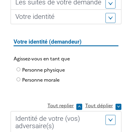
Les suites de votre demande
l
i
Votre identité
e
r
s
Votre identité (demandeur)
Agissez-vous en tant que
Agissez-vous en tant que
Personne physique
Personne morale
Tout replier
Tout déplier
Identité de votre (vos)
adversaire(s)