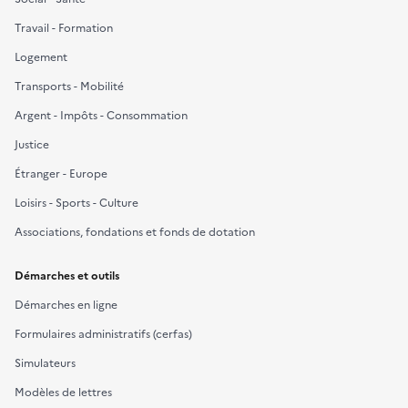
u
Travail - Formation
r
a
Logement
c
Transports - Mobilité
t
Argent - Impôts - Consommation
i
v
Justice
e
Étranger - Europe
r
Loisirs - Sports - Culture
l
e
Associations, fondations et fonds de dotation
s
é
Démarches et outils
l
Démarches en ligne
e
Formulaires administratifs (cerfas)
c
t
Simulateurs
e
Modèles de lettres
u