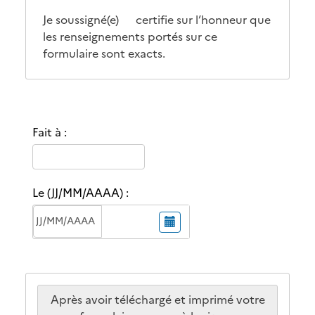
Je soussigné(e) certifie sur l’honneur que
les renseignements portés sur ce
formulaire sont exacts.
Fait à :
Le (JJ/MM/AAAA) :
S
a
i
s
i
r
Après avoir téléchargé et imprimé votre
l