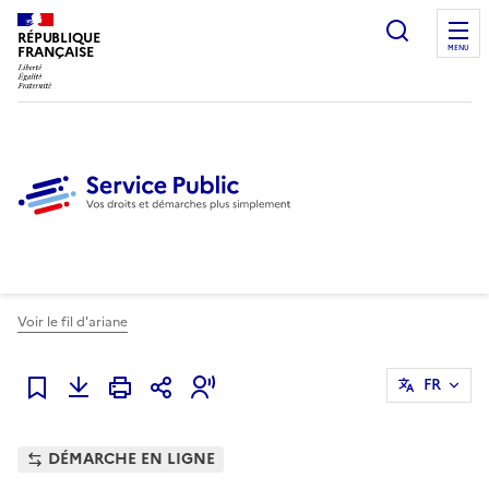
Ouvrir l
RÉPUBLIQUE
FRANÇAISE
MENU
Voir le fil d'ariane
FR
Ajouter à mes favoris
DÉMARCHE EN LIGNE