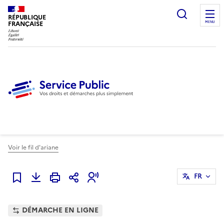
Ouvrir l
RÉPUBLIQUE
FRANÇAISE
MENU
Voir le fil d'ariane
FR
Ajouter à mes favoris
DÉMARCHE EN LIGNE