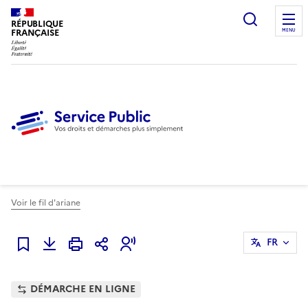
Ouvrir l
RÉPUBLIQUE
FRANÇAISE
MENU
Voir le fil d'ariane
FR
Ajouter à mes favoris
DÉMARCHE EN LIGNE