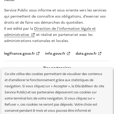
Service Public vous informe et vous oriente vers les services
qui permettent de connaître vos obligations, d’exercer vos
droits et de faire vos démarches du quotidien.
Il est édité par la
Direction de l’information légale et
administrative
et réalisé en partenariat avec les
administrations nationales et locales.
legifrance.gouv.fr
info.gouv.fr
data.gouv.fr
Nos partenaires
Ce site utilise des cookies permettant de visualiser des contenus
et d'améliorer le fonctionnement grâce aux statistiques de
navigation. Si vous cliquez sur « Accepter », la Dila (éditeur du site
Service Public) et ses partenaires déposeront ces cookies sur
votre terminal lors de votre navigation. Si vous cliquez sur «
Plan du site
Accessibilité : totalement conforme
Accessibilité des
Refuser », ces cookies ne seront pas déposés. Votre choix est
services en ligne
Mentions légales
Données personnelles et sécurité
conservé pendant 6 mois et vous pouvez être informé et