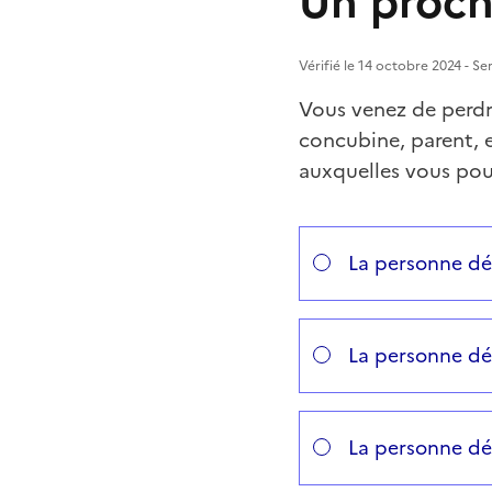
Un proche
Vérifié le 14 octobre 2024 - Se
Vous venez de perdr
concubine, parent, e
auxquelles vous pou
Répondez aux questions
Vous avez choisi
Choisissez votre cas
La personne dé
La personne dé
La personne dé