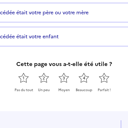
cédée était votre père ou votre mère
cédée était votre enfant
Cette page vous a-t-elle été utile ?
1
2
3
4
5
Pas du tout
Un peu
Moyen
Beaucoup
Parfait !
Cette page ne pas m'a pas du tout été utile
Cette page m'a été un peu utile
Cette page m'a été moyennement
Cette page m'a été très 
Cette page m'a