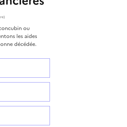
ancières
tre)
 concubin ou
entons les aides
rsonne décédée.
ent