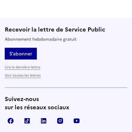
Cette page ne pas m'a pas du tout été utile
Cette page m'a été un peu utile
Cette page m'a été moyennement 
Cette page m'a été très 
Cette page m'
Recevoir la lettre de Service Public
Abonnement hebdomadaire gratuit
S’abonner
Lire la dernière lettre
Voir toutes les lettres
Suivez-nous
sur les réseaux sociaux
Facebook
TikTok
LinkedIn
Instagram
YouTube