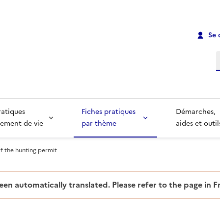
Se 
R
ratiques
Fiches pratiques
Démarches,
ement de vie
par thème
aides et outil
f the hunting permit
been automatically translated. Please refer to the page in 