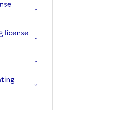
ense
g license
nting