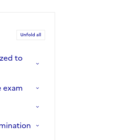
Unfold all
ized to
se exam
amination