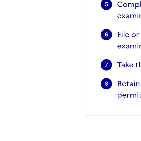
Comple
5
exami
File or
6
exami
Take t
7
Retain
8
permit