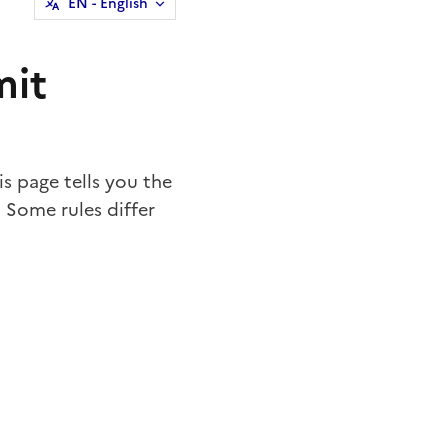
EN
- English
mit
s page tells you the
 Some rules differ