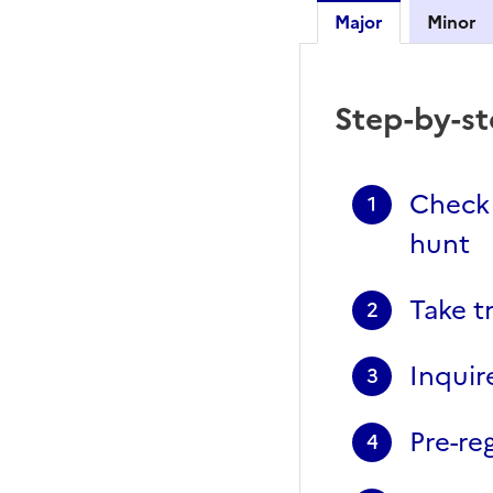
Major
Minor
Major
Step-by-s
Check 
1
hunt
Take t
2
Inquir
3
Pre-re
4