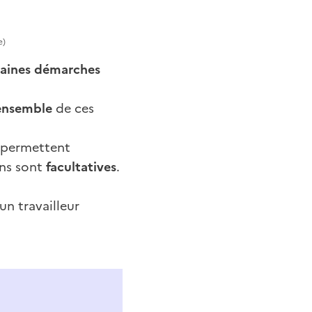
e)
taines démarches
’ensemble
de ces
z permettent
ons sont
facultatives
.
un travailleur