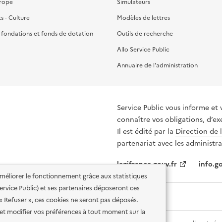
urope
Simulateurs
ts - Culture
Modèles de lettres
, fondations et fonds de dotation
Outils de recherche
Allo Service Public
Annuaire de l'administration
Service Public vous informe et vous or
connaître vos obligations, d’ex
Il est édité par la
Direction de 
partenariat avec les administra
legifrance.gouv.fr
info.go
'améliorer le fonctionnement grâce aux statistiques
 Service Public) et ses partenaires déposeront ces
 « Refuser », ces cookies ne seront pas déposés.
et modifier vos préférences à tout moment sur la