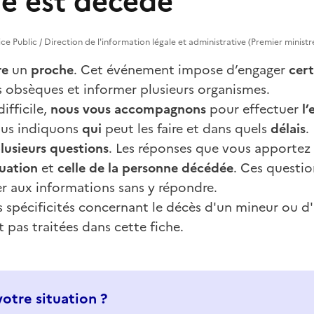
e est décédé
vice Public / Direction de l'information légale et administrative (Premier ministr
re
un
proche
. Cet événement impose d’engager
cer
 obsèques et informer plusieurs organismes.
ifficile,
nous vous accompagnons
pour effectuer
l
us indiquons
qui
peut les faire et dans quels
délais
.
lusieurs questions
. Les réponses que vous apporte
tuation
et
celle de la personne décédée
. Ces questi
 aux informations sans y répondre.
s spécificités concernant le décès d'un mineur ou d'
pas traitées dans cette fiche.
votre situation ?