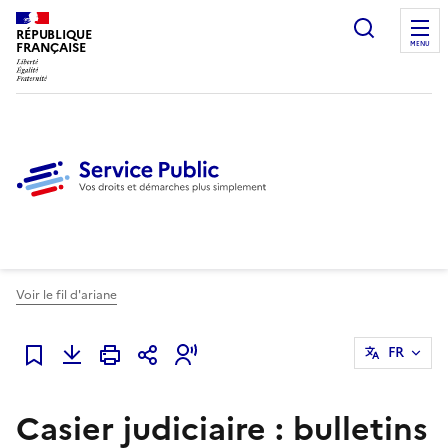
Ouvrir l
RÉPUBLIQUE
FRANÇAISE
MENU
Voir le fil d'ariane
FR
Ajouter à mes favoris
Casier judiciaire : bulletins