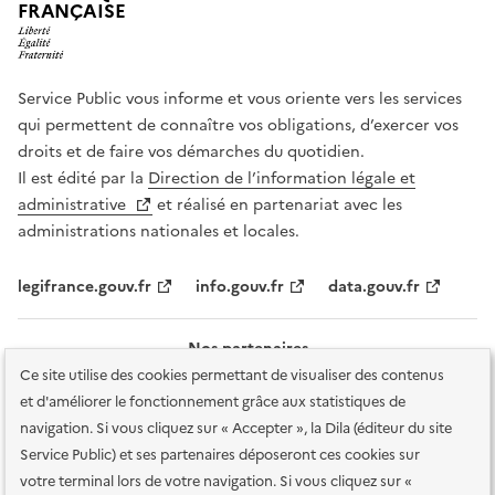
FRANÇAISE
Service Public vous informe et vous oriente vers les services
qui permettent de connaître vos obligations, d’exercer vos
droits et de faire vos démarches du quotidien.
Il est édité par la
Direction de l’information légale et
administrative
et réalisé en partenariat avec les
administrations nationales et locales.
legifrance.gouv.fr
info.gouv.fr
data.gouv.fr
Nos partenaires
Ce site utilise des cookies permettant de visualiser des contenus
et d'améliorer le fonctionnement grâce aux statistiques de
navigation. Si vous cliquez sur « Accepter », la Dila (éditeur du site
Service Public) et ses partenaires déposeront ces cookies sur
votre terminal lors de votre navigation. Si vous cliquez sur «
Plan du site
Accessibilité : totalement conforme
Accessibilité des