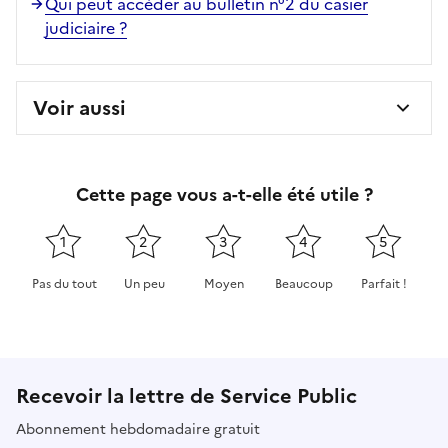
Qui peut accéder au bulletin n°2 du casier
judiciaire ?
Voir aussi
Cette page vous a-t-elle été utile ?
1
2
3
4
5
Pas du tout
Un peu
Moyen
Beaucoup
Parfait !
Cette page ne pas m'a pas du tout été utile
Cette page m'a été un peu utile
Cette page m'a été moyennement 
Cette page m'a été très 
Cette page m'
Recevoir la lettre de Service Public
Abonnement hebdomadaire gratuit