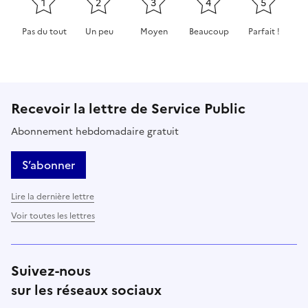
1
2
3
4
5
Pas du tout
Un peu
Moyen
Beaucoup
Parfait !
Cette page ne pas m'a pas du tout été utile
Cette page m'a été un peu utile
Cette page m'a été moyennement 
Cette page m'a été très 
Cette page m'
Recevoir la lettre de Service Public
Abonnement hebdomadaire gratuit
S’abonner
Lire la dernière lettre
Voir toutes les lettres
Suivez-nous
sur les réseaux sociaux