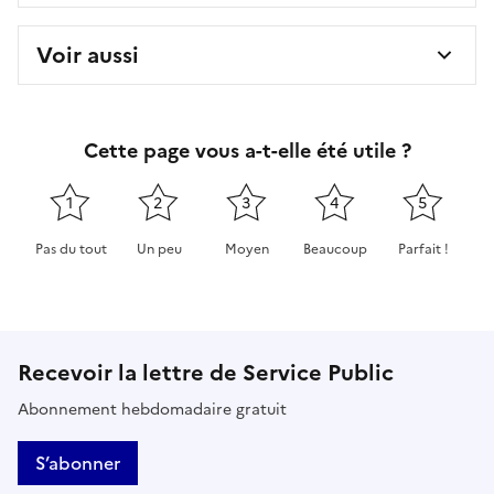
Voir aussi
Cette page vous a-t-elle été utile ?
1
2
3
4
5
Pas du tout
Un peu
Moyen
Beaucoup
Parfait !
Cette page ne pas m'a pas du tout été utile
Cette page m'a été un peu utile
Cette page m'a été moyennement 
Cette page m'a été très 
Cette page m'
Recevoir la lettre de Service Public
Abonnement hebdomadaire gratuit
S’abonner