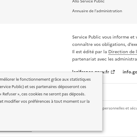
Allo Service Public
Annuaire de l'administration
Service Public vous informe et 
connaître vos obligations, d’ex
Il est édité par la
Direction de 
partenariat avec les administra
legifrance.gouv.fr
info.go
'améliorer le fonctionnement grâce aux statistiques
 Service Public) et ses partenaires déposeront ces
 « Refuser », ces cookies ne seront pas déposés.
et modifier vos préférences à tout moment sur la
lité des services en ligne
Mentions légales
Données personnelles et sécu
ence etalab-2.0