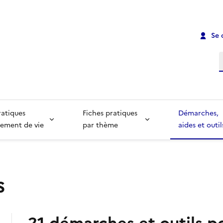
Se 
R
ratiques
Fiches pratiques
Démarches,
ement de vie
par thème
aides et outil
s