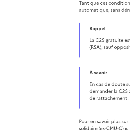
Tant que ces condition
automatique, sans dém
Rappel
La C2S gratuite est attribuée automatiquement à tous les allocataires du revenu de solidarité active
(RSA), sauf opposi
À savoir
En cas de doute s
demander la C2S af
de rattachement.
Pour en savoir plus su
solidaire (ex-CMU-C) »
.