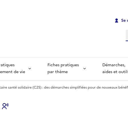
Se 
R
ratiques
Fiches pratiques
Démarches,
ement de vie
par thème
aides et outil
re santé solidaire (C2S) : des démarches simplifiées pour de nouveaux bénéf
s