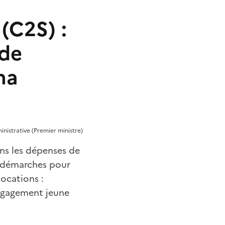
(C2S) :
 de
ma
ministrative (Premier ministre)
ns les dépenses de
es démarches pour
locations :
’engagement jeune