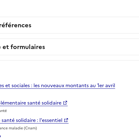
 références
e et formulaires
es et sociales : les nouveaux montants au 1er avril
émentaire santé solidaire
anté
anté solidaire : l'essentiel
rance maladie (Cnam)