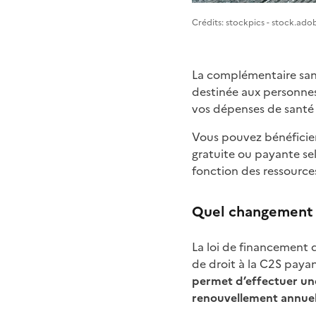
Image 1
Crédits: stockpics - stock.ad
La complémentaire santé
destinée aux personnes
vos dépenses de santé 
Vous pouvez bénéficier
gratuite ou payante sel
fonction des ressource
Quel changement de
La loi de financement 
de droit à la C2S paya
permet d’effectuer une
renouvellement annue